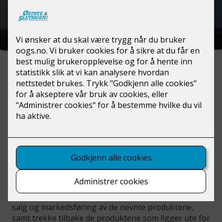
Det er modellene
Home
og
Charge
som onsdag 15.
mars fikk salgsforbud i Sverige. Det er svenske
elsikkerhetsmyndigheter som har tatt ut
ladeboksene til test, funnet avvik og gjort vedtak.
Salgsforbudet fungerer slik at Easee nå må stoppe
salg og markedsføring av de nevnte produktene,
samt trekke tilbake de produktene som ligger ute for